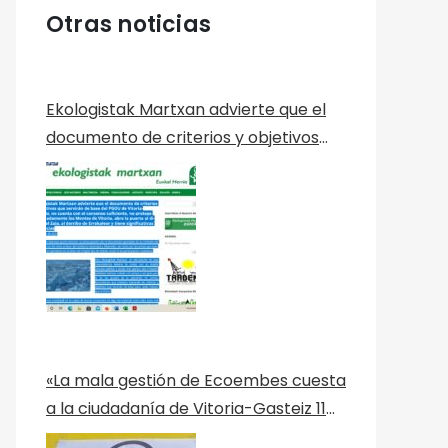
Otras noticias
Ekologistak Martxan advierte que el
documento de criterios y objetivos
que servirán de base del PGOU de
Vitoria-Gasteiz, no cuenta con el
consenso suficiente, no protege
adecuadamente los Montes de
Vitoria, abre la puerta al dique del
Zaia, al derribo de Errekaleor y tiene
significativas ausencias
«La mala gestión de Ecoembes cuesta
a la ciudadanía de Vitoria-Gasteiz 11
millones al año» Nota de Prensa de