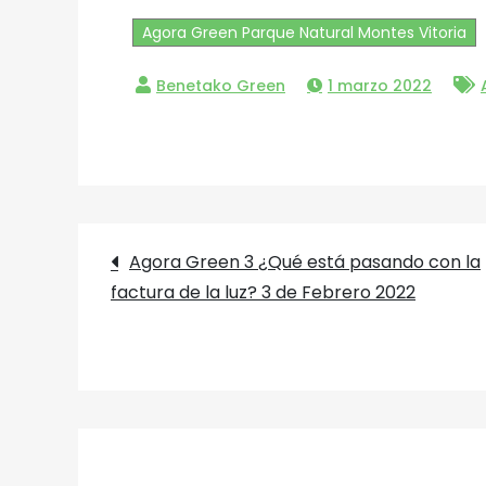
Agora Green Parque Natural Montes Vitoria
1 marzo 2022
on
Agora
Green
4
Jornada
Navegación
Agora Green 3 ¿Qué está pasando con la
Debate
factura de la luz? 3 de Febrero 2022
y
de
Reflexión
Ampliación
entradas
de
la
Zona
de