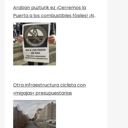
Araban puzturik ez ¡Cerremos la
Puerta a los combustibles fósiles! ¡No
a los Pozos! Por una verdadera
transición ecológica Berriztu
Otra infraestructura ciclista con
«migajas» presupuestarias