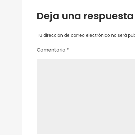
Especial
Deja una respuesta
Conservación
Montes
de
Tu dirección de correo electrónico no será pub
Vitoria
28
Comentario
*
de
Febrero
2022