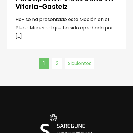
Vitoria-Gasteiz
Hoy se ha presentado esta Moción en el
Pleno Municipal que ha sido aprobada por
[…]
Navegación
1
2
Siguientes
de
entradas