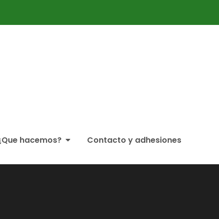
ticipación Ciudadana Partaidetzako Foro
¿Que hacemos?
Contacto y adhesiones