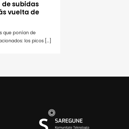
a de subidas
ás vuelta de
as que ponían de
ionados: los picos […]