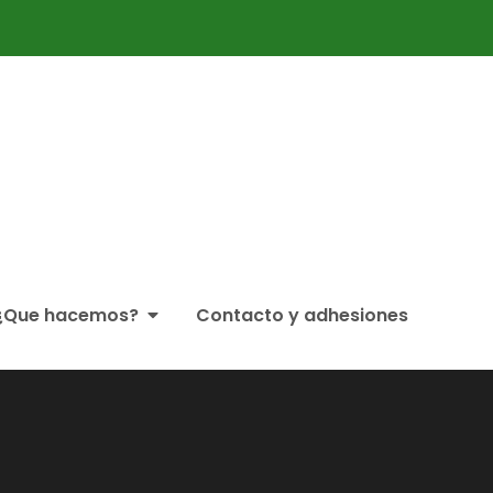
ticipación Ciudadana Partaidetzako Foro
¿Que hacemos?
Contacto y adhesiones