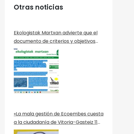
Otras noticias
Ekologistak Martxan advierte que el
documento de criterios y objetivos
que servirán de base del PGOU de
Vitoria-Gasteiz, no cuenta con el
consenso suficiente, no protege
adecuadamente los Montes de
Vitoria, abre la puerta al dique del
Zaia, al derribo de Errekaleor y tiene
significativas ausencias
«La mala gestión de Ecoembes cuesta
a la ciudadanía de Vitoria-Gasteiz 11
millones al año» Nota de Prensa de