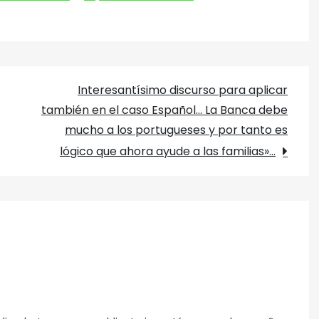
Empleo
y
Cambio
Climático
Interesantísimo discurso para aplicar
desde
también en el caso Español… La Banca debe
Fridays
mucho a los portugueses y por tanto es
for
lógico que ahora ayude a las familias»…
Future