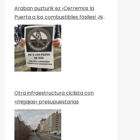
Araban puzturik ez ¡Cerremos la
Puerta a los combustibles fósiles! ¡No
a los Pozos! Por una verdadera
transición ecológica Berriztu
Otra infraestructura ciclista con
«migajas» presupuestarias