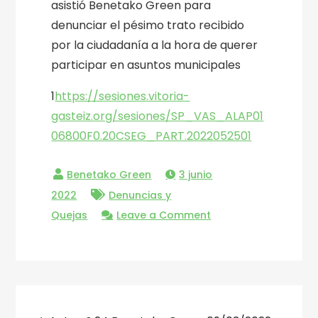
asistió Benetako Green para
denunciar el pésimo trato recibido
por la ciudadanía a la hora de querer
participar en asuntos municipales
1
https://sesiones.vitoria-
gasteiz.org/sesiones/SP_VAS_ALAP01
06800F0.20CSEG_PART.2022052501
3 junio
2022
Denuncias y
on
Quejas
Leave a Comment
Denuncia
de
Benetako
Green
Navegación
en