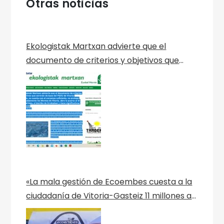
Otras noticias
Ekologistak Martxan advierte que el
documento de criterios y objetivos que
servirán de base del PGOU de Vitoria-
Gasteiz, no cuenta con el consenso
suficiente, no protege adecuadamente los
Montes de Vitoria, abre la puerta al dique
del Zaia, al derribo de Errekaleor y tiene
significativas ausencias
«La mala gestión de Ecoembes cuesta a la
ciudadanía de Vitoria-Gasteiz 11 millones al
año» Nota de Prensa de Green Peace