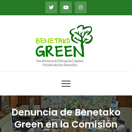
Skip
to
content
Foro Alternativo de Participación Ciudadana
Partaidetzako Foro Alternatiboa
Denuncia de Benetako
Green en la Comisión