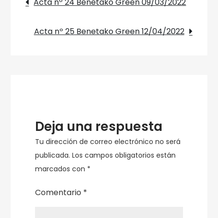
Acta nº 24 Benetako Green 09/03/2022
la
de
Comisión
Acta nº 25 Benetako Green 12/04/2022
Municipal
entradas
de
Participación
del
25/05/2022
sobre
el
Deja una respuesta
deficiente
Tu dirección de correo electrónico no será
trato
publicada.
Los campos obligatorios están
dado
marcados con
*
a
iniciativas
Comentario
*
ciudadanas