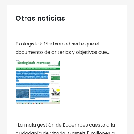
Otras noticias
Ekologistak Martxan advierte que el
documento de criterios y objetivos que
servirán de base del PGOU de Vitoria-
Gasteiz, no cuenta con el consenso
suficiente, no protege adecuadamente los
Montes de Vitoria, abre la puerta al dique
del Zaia, al derribo de Errekaleor y tiene
significativas ausencias
«La mala gestión de Ecoembes cuesta a la
ciudadanía de Vitoria-Gasteiz 11 millones al