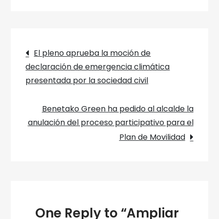
el
parking
de
Navegación
Mercedes
El pleno aprueba la moción de
vulnera
declaración de emergencia climática
de
el
presentada por la sociedad civil
Plan
entradas
de
Benetako Green ha pedido al alcalde la
Movilidad
anulación del proceso participativo para el
Sostenible
Plan de Movilidad
y
Espacio
Público
One Reply to “Ampliar