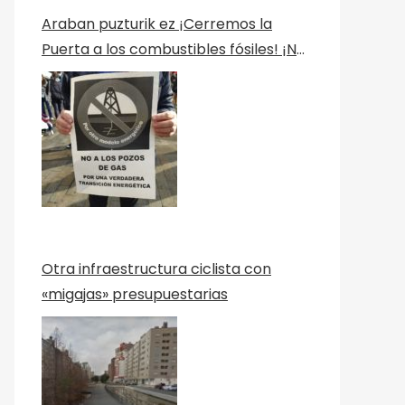
Araban puzturik ez ¡Cerremos la
Puerta a los combustibles fósiles! ¡No
a los Pozos! Por una verdadera
transición ecológica Berriztu
Otra infraestructura ciclista con
«migajas» presupuestarias