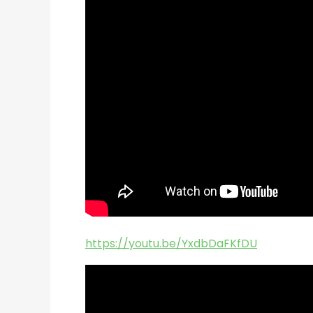
https://youtu.be/YxdbDaFKfDU