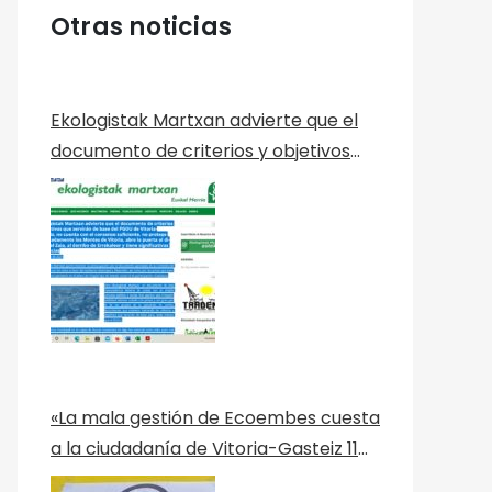
Otras noticias
Ekologistak Martxan advierte que el
documento de criterios y objetivos
que servirán de base del PGOU de
Vitoria-Gasteiz, no cuenta con el
consenso suficiente, no protege
adecuadamente los Montes de
Vitoria, abre la puerta al dique del
Zaia, al derribo de Errekaleor y tiene
significativas ausencias
«La mala gestión de Ecoembes cuesta
a la ciudadanía de Vitoria-Gasteiz 11
millones al año» Nota de Prensa de