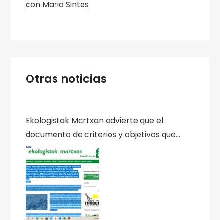
con Maria Sintes
Otras noticias
Ekologistak Martxan advierte que el
documento de criterios y objetivos que
servirán de base del PGOU de Vitoria-
Gasteiz, no cuenta con el consenso
suficiente, no protege adecuadamente los
Montes de Vitoria, abre la puerta al dique
del Zaia, al derribo de Errekaleor y tiene
significativas ausencias