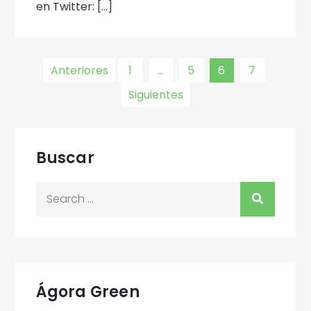
en Twitter: […]
Navegación
Anteriores
1
…
5
6
7
Siguientes
de
entradas
Buscar
Search
for:
Ágora Green